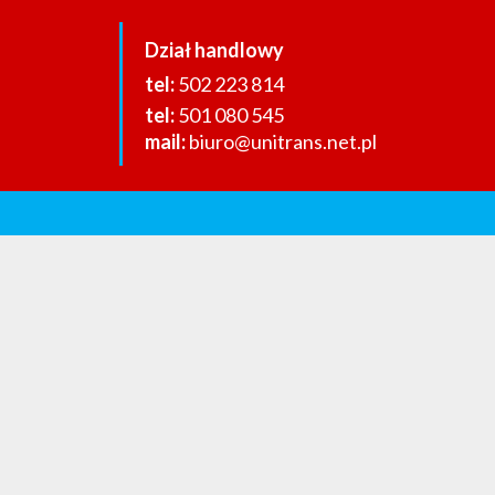
Dział handlowy
502 223 814
501 080 545
biuro@unitrans.net.pl