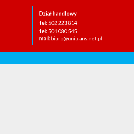
Dział handlowy
502 223 814
501 080 545
biuro@unitrans.net.pl