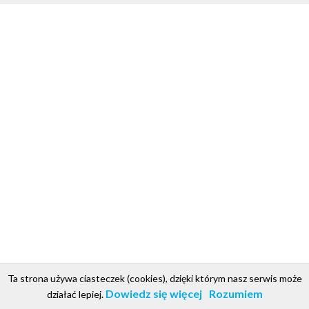
Ta strona używa ciasteczek (cookies), dzięki którym nasz serwis może
csgroup.pl
Copyright © 2018. Projekt i realizacja CS Group Polska
.
Dowiedz się więcej
Rozumiem
działać lepiej.