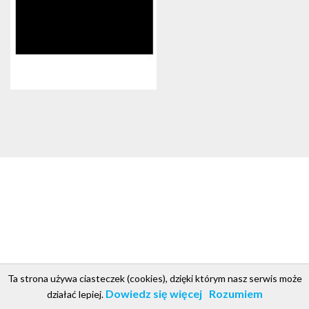
Ta strona używa ciasteczek (cookies), dzięki którym nasz serwis może
csgroup.pl
Copyright © 2018. Projekt i realizacja CS Group Polska
.
Dowiedz się więcej
Rozumiem
działać lepiej.