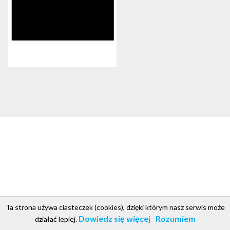
Ta strona używa ciasteczek (cookies), dzięki którym nasz serwis może
csgroup.pl
Copyright © 2018. Projekt i realizacja CS Group Polska
.
Dowiedz się więcej
Rozumiem
działać lepiej.